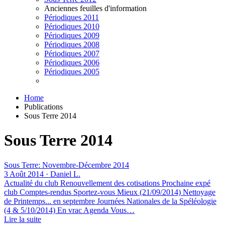
Anciennes feuilles d'information
Périodiques 2011
Périodiques 2010
Périodiques 2009
Périodiques 2008
Périodiques 2007
Périodiques 2006
Périodiques 2005
Home
Publications
Sous Terre 2014
Sous Terre 2014
Sous Terre: Novembre-Décembre 2014
3 Août 2014 · Daniel L.
Actualité du club Renouvellement des cotisations Prochaine expé
club Comptes-rendus Sportez-vous Mieux (21/09/2014) Nettoyage
de Printemps... en septembre Journées Nationales de la Spéléologie
(4 & 5/10/2014) En vrac Agenda Vous…
Lire la suite