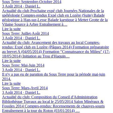
Sous Terre: Septembre-Octobre 2014
3 Août 2014 · Daniel L.
Actualité du club Prochaine expé club Journées Nationales de la
spéléologie Comptes-rendus Expé club en Lozère (Suite) Balade
géologique à Han-sur-Lesse Balade karstique à Mettet Grotte de la
Vilaine Source à Arbre Entraînement à…
Lire la suite
Sous Terre: Juillet-Août 2014
3 Août 2014 · Daniel L.
Actualité du club: Avancement des travaux au local Comptes-
rendus: Expé club en Lozère (Pâques 2014) Formation préparatoire
au brevet A (04/05/2014) Formation "Connaissance du Milieu" (17-
18/05/2014) Initiation au Trou d'Haquin…
Lire la suite
Sous Terre: Mai-Juin 2014
3 Août 2014 · Daniel L.
Il n'y a pas eu de parution du Sous Terre pour la période mai-juin
2014.
Lire la suite
Sous Terre: Mars-Avril 2014
3 Août 2014 · Daniel L.
Actualité du club: Composition du Conseil d'Administration
Bibliothèque Travaux au local le 25/05/2014 Salon Minéraux &
Fossiles 2014 Comptes-rendus: Recensements de chauves-souris
Entraînement à la tour du Roton (03/01/2014) …