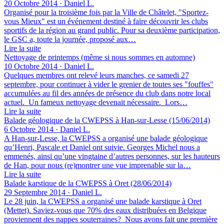
20 Octobre 2014 · Daniel L.
Organisé pour la troisième fois par la Ville de Châtelet, "Sportez-
vous Mieux" est un événement destiné à faire découvrir les clubs
sportifs de la région au grand public. Pour sa deuxième participation,
le GSC a, toute la journée, proposé aux…
Lire la suite
Nettoyage de printemps (même si nous sommes en automne)
10 Octobre 2014 · Daniel L.
Quelques membres ont relevé leurs manches, ce samedi 27
septembre, pour continuer à vider le grenier de toutes ses "fouffes"
accumulées au fil des années de présence du club dans notre local
actuel. Un fameux nettoyage devenait nécessaire. Lors…
Lire la suite
Balade géologique de la CWEPSS à Han-sur-Lesse (15/06/2014)
6 Octobre 2014 · Daniel L.
A Han-sur-Lesse, la CWEPSS a organisé une balade géologique
qu’Henri, Pascale et Daniel ont suivie. Georges Michel nous a
emmenés, ainsi qu’une vingtaine d’autres personnes, sur les hauteurs
de Han, pour nous (re)montrer une vue imprenable sur la…
Lire la suite
Balade karstique de la CWEPSS à Oret (28/06/2014)
29 Septembre 2014 · Daniel L.
Le 28 juin, la CWEPSS a organisé une balade karstique à Oret
(Mettet). Saviez-vous que 70% des eaux distribuées en Belgique
proviennent des nappes souterraines? Nous avons fait une première