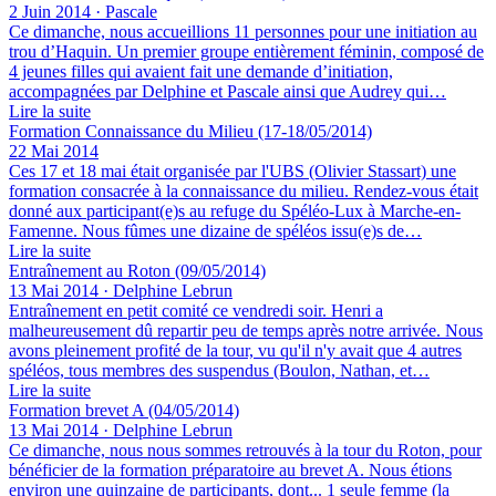
2 Juin 2014 · Pascale
Ce dimanche, nous accueillions 11 personnes pour une initiation au
trou d’Haquin. Un premier groupe entièrement féminin, composé de
4 jeunes filles qui avaient fait une demande d’initiation,
accompagnées par Delphine et Pascale ainsi que Audrey qui…
Lire la suite
Formation Connaissance du Milieu (17-18/05/2014)
22 Mai 2014
Ces 17 et 18 mai était organisée par l'UBS (Olivier Stassart) une
formation consacrée à la connaissance du milieu. Rendez-vous était
donné aux participant(e)s au refuge du Spéléo-Lux à Marche-en-
Famenne. Nous fûmes une dizaine de spéléos issu(e)s de…
Lire la suite
Entraînement au Roton (09/05/2014)
13 Mai 2014 · Delphine Lebrun
Entraînement en petit comité ce vendredi soir. Henri a
malheureusement dû repartir peu de temps après notre arrivée. Nous
avons pleinement profité de la tour, vu qu'il n'y avait que 4 autres
spéléos, tous membres des suspendus (Boulon, Nathan, et…
Lire la suite
Formation brevet A (04/05/2014)
13 Mai 2014 · Delphine Lebrun
Ce dimanche, nous nous sommes retrouvés à la tour du Roton, pour
bénéficier de la formation préparatoire au brevet A. Nous étions
environ une quinzaine de participants, dont... 1 seule femme (la