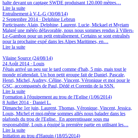
halte devant un captage SWDE produisant 120.000 mètres…
Lire la suite
Entraînement à V-L-G (30/08/14)
2 Septembre 2014 · Delphine Lebrun
Participants: Alain, Delphine, Laurent, Lucie, Mickael et Myriam
Malgré une météo défavorable, nous nous sommes rendus à Villers-
Le-Gambon pour un petit entraînement. Certains se sont entraînés
pour la prochaine expé dans les Alpes Maritimes, en…
Lire la suite
Vilaine Source (24/08/14)
24 Août 2014 · Louis
J'étais arrivé un peu sur le tard comme d'hab, 5 min, mais tout le
monde m'attendait. Un bon petit groupe fait de Daniel, Pascale,
Henri, Michel, Audrey, Céline, Vincent, Véronique et moi pour le
GSC, accompagnés de Paul, Dédé et Corentin de la SSN.
Lire la suite
Formation à l'équipement au trou de l'Eglise (1/06/2014)
8 Juillet 2014 · Daniel L.
Dimanche 1er juin, Laurent, Thomas, Véronique, Vincent, Jessica,
Louis, Michel et moi-même sommes allés nous balader dans les
plafonds du trou de l'Eglise. En apprentissage sous ma
responsabilité, Louis a équipé la première partie en utilisant les…
Lire la suite
Initiation au trou d'Haquin (18/05/2014)