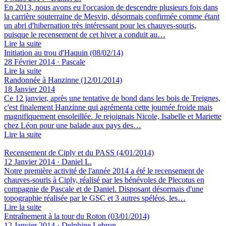
En 2013, nous avons eu l'occasion de descendre plusieurs fois dans
la carrière souterraine de Mesvin, désormais confirmée comme étant
un abri d'hibernation très intéressant pour les chauves-souris,
puisque le recensement de cet hiver a conduit au…
Lire la suite
Initiation au trou d'Haquin (08/02/14)
28 Février 2014 · Pascale
Lire la suite
Randonnée à Hanzinne (12/01/2014)
18 Janvier 2014
Ce 12 janvier, après une tentative de bond dans les bois de Treignes,
c'est finalement Hanzinne qui agrémenta cette journée froide mais
magnifiquement ensoleillée. Je rejoignais Nicole, Isabelle et Mariette
chez Léon pour une balade aux pays des…
Lire la suite
Recensement de Ciply et du PASS (4/01/2014)
12 Janvier 2014 · Daniel L.
Notre première activité de l'année 2014 a été le recensement de
chauves-souris à Ciply, réalisé par les bénévoles de Plecotus en
compagnie de Pascale et de Daniel. Disposant désormais d'une
topographie réalisée par le GSC et 3 autres spéléos, les…
Lire la suite
Entraînement à la tour du Roton (03/01/2014)
12 Janvier 2014 · Delphine Lebrun