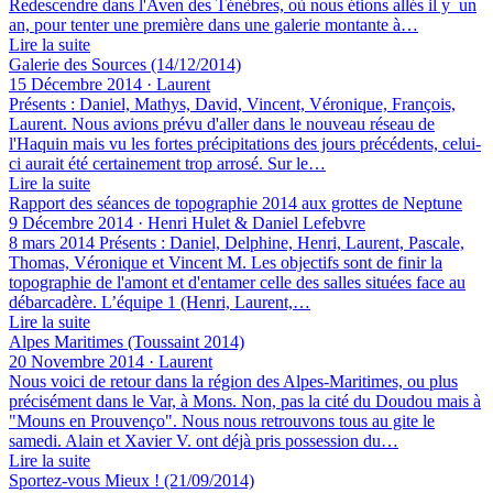
Redescendre dans l'Aven des Ténèbres, où nous étions allés il y un
an, pour tenter une première dans une galerie montante à…
Lire la suite
Galerie des Sources (14/12/2014)
15 Décembre 2014 · Laurent
Présents : Daniel, Mathys, David, Vincent, Véronique, François,
Laurent. Nous avions prévu d'aller dans le nouveau réseau de
l'Haquin mais vu les fortes précipitations des jours précédents, celui-
ci aurait été certainement trop arrosé. Sur le…
Lire la suite
Rapport des séances de topographie 2014 aux grottes de Neptune
9 Décembre 2014 · Henri Hulet & Daniel Lefebvre
8 mars 2014 Présents : Daniel, Delphine, Henri, Laurent, Pascale,
Thomas, Véronique et Vincent M. Les objectifs sont de finir la
topographie de l'amont et d'entamer celle des salles situées face au
débarcadère. L’équipe 1 (Henri, Laurent,…
Lire la suite
Alpes Maritimes (Toussaint 2014)
20 Novembre 2014 · Laurent
Nous voici de retour dans la région des Alpes-Maritimes, ou plus
précisément dans le Var, à Mons. Non, pas la cité du Doudou mais à
"Mouns en Prouvenço". Nous nous retrouvons tous au gite le
samedi. Alain et Xavier V. ont déjà pris possession du…
Lire la suite
Sportez-vous Mieux ! (21/09/2014)