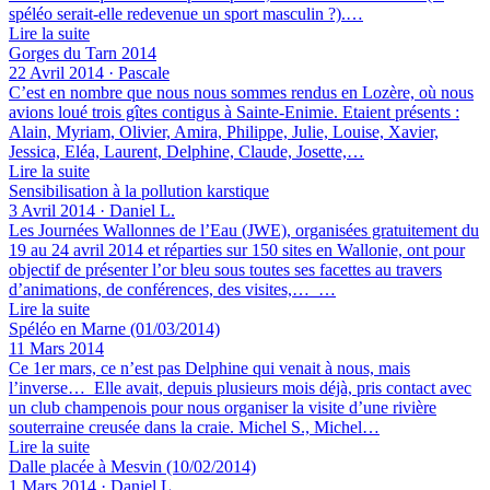
spéléo serait-elle redevenue un sport masculin ?).…
Lire la suite
Gorges du Tarn 2014
22 Avril 2014 · Pascale
C’est en nombre que nous nous sommes rendus en Lozère, où nous
avions loué trois gîtes contigus à Sainte-Enimie. Etaient présents :
Alain, Myriam, Olivier, Amira, Philippe, Julie, Louise, Xavier,
Jessica, Eléa, Laurent, Delphine, Claude, Josette,…
Lire la suite
Sensibilisation à la pollution karstique
3 Avril 2014 · Daniel L.
Les Journées Wallonnes de l’Eau (JWE), organisées gratuitement du
19 au 24 avril 2014 et réparties sur 150 sites en Wallonie, ont pour
objectif de présenter l’or bleu sous toutes ses facettes au travers
d’animations, de conférences, des visites,… …
Lire la suite
Spéléo en Marne (01/03/2014)
11 Mars 2014
Ce 1er mars, ce n’est pas Delphine qui venait à nous, mais
l’inverse… Elle avait, depuis plusieurs mois déjà, pris contact avec
un club champenois pour nous organiser la visite d’une rivière
souterraine creusée dans la craie. Michel S., Michel…
Lire la suite
Dalle placée à Mesvin (10/02/2014)
1 Mars 2014 · Daniel L.