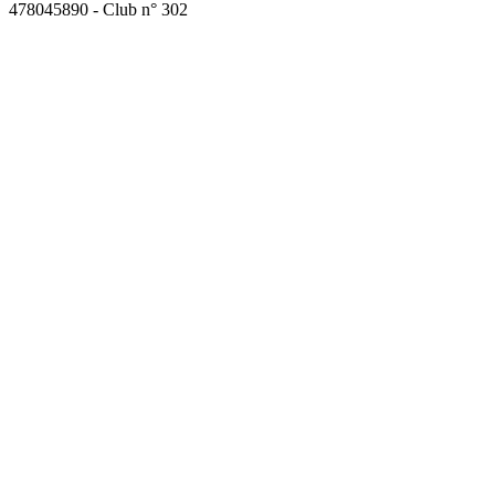
478045890 - Club n° 302