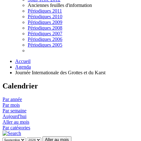
Anciennes feuilles d'information
Périodiques 2011
Périodiques 2010
Périodiques 2009
Périodiques 2008
Périodiques 2007
Périodiques 2006
Périodiques 2005
Accueil
Agenda
Journée Internationale des Grottes et du Karst
Calendrier
Par année
Par mois
Par semaine
Aujourd'hui
Aller au mois
Par catégories
Aller au mois